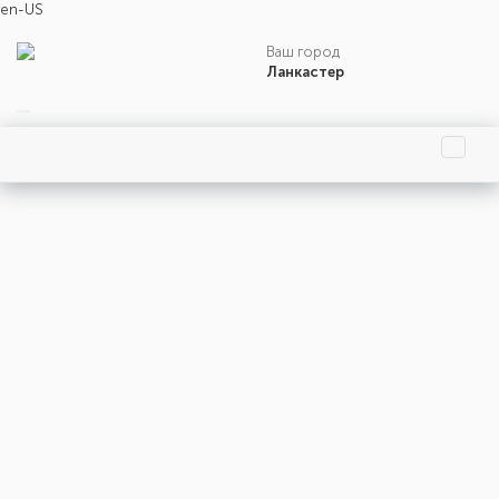
en-US
Ваш город
Ланкастер
Главная страница
Праздники
События
Люди
Родились
Умерли