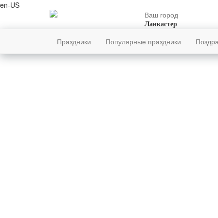
en-US
Ваш город
Ланкастер
Праздники
Популярные праздники
Поздр
суббота
Празд
8
августя
Наумов 
220-й день, 32-ая неделя,
2-ая суббота августя
год 2026 от Рождества Христова, 26
июля по старому стилю
год 5787 от Сотворения Мира, 31-й
день месяца Ав
Римское написание
VIII-VIII-MMXXVI
Именины