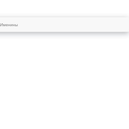
Именины
Восход и закат солнца
в городе:
Ланкастер
Восход
16:08
Закат
05:48