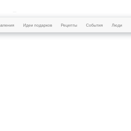
авления
Идеи подарков
Рецепты
События
Люди
ники декабря
Праздники 14 декабря
день