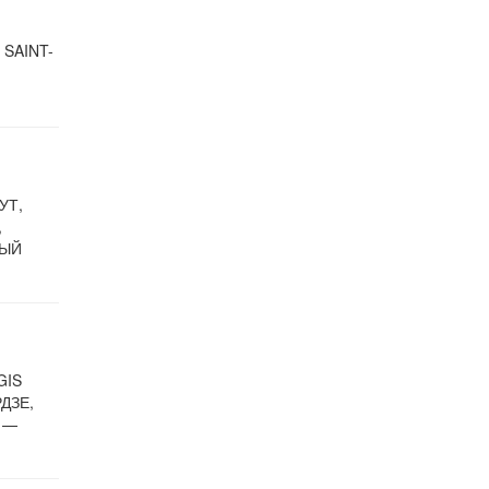
 SAINT-
УТ,
,
НЫЙ
GIS
ДЗЕ,
 —