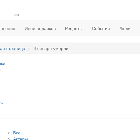
авления
Идеи подарков
Рецепты
События
Люди
ая страница
3 января умерли
ики
я
сь
Все
Актеры