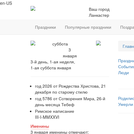
en-US
Ваш город
Ланкастер
Праздники
Популярные праздники
Поздр
суббота
Главн
3
января
Праздн
3-й день, 1-ая неделя,
Событи
1-ая суббота января
Люди
год 2026 от Рождества Христова, 21
декабря по старому стилю
Родили
год 5786 от Сотворения Мира, 26-й
Умерли
день месяца Тебеф
Римское написание
III-I-MMXXVI
Именины
3 января именины отмечают: