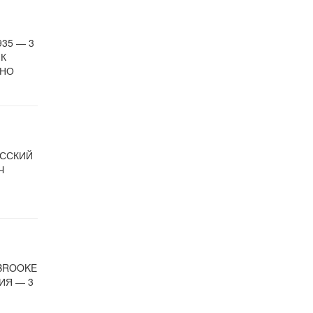
935 — 3
ИК
ЬНО
УССКИЙ
Ч
 BROOKE
БИЯ — 3