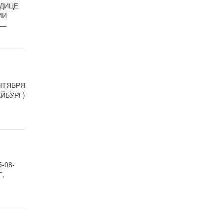
ОДИЦЕ
ИИ
 —
ЕНТЯБРЯ
АЙБУРГ)
-08-
Г,