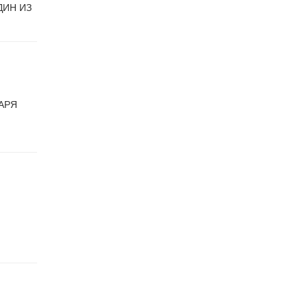
ДИН ИЗ
АРЯ
,