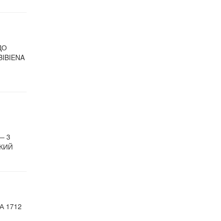
ДО
BIBIENA
— 3
СКИЙ
А 1712