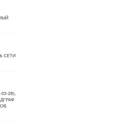
ННЫЙ
Ь СЕТИ
03-28),
НДГРАФ
ОВ.