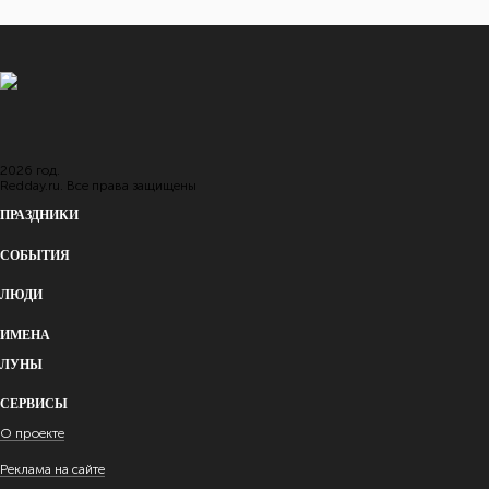
1886 - 1976 (89 лет)
Закат
ИЗВЕСТНЫЕ ЛЮДИ
05:50
2026 год.
Redday.ru. Все права защищены
ПРАЗДНИКИ
СОБЫТИЯ
ЛЮДИ
ИМЕНА
ЛУНЫ
СЕРВИСЫ
О проекте
Реклама на сайте