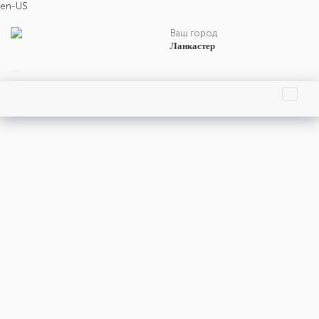
en-US
Ваш город
Ланкастер
Главная страница
Праздники
События
Люди
Родились
Умерли