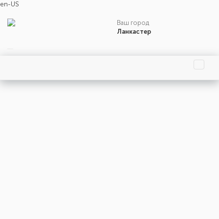
en-US
Ваш город
Ланкастер
Главная страница
Праздники
События
Люди
Родились
Умерли