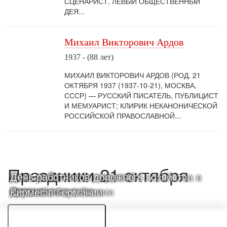
СЦЕНАРИСТ, ЛЕВЫЙ ОБЩЕСТВЕННЫЙ
ДЕЯ...
Михаил Викторович Ардов
1937 - (88 лет)
МИХАИЛ ВИКТОРОВИЧ АРДОВ (РОД. 21
ОКТЯБРЯ 1937 (1937-10-21), МОСКВА,
СССР) — РУССКИЙ ПИСАТЕЛЬ, ПУБЛИЦИСТ
И МЕМУАРИСТ; КЛИРИК НЕКАНОНИЧЕСКОЙ
РОССИЙСКОЙ ПРАВОСЛАВНОЙ...
Праздники 21 октября
День работников пищевой
День работников дорожного хозяйства в
промышленности
России
День яблока в Англии
Кирмес в Германии
... ЕЩЕ 1 ПРАЗДНИК