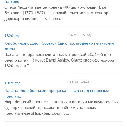
Бетхове...
Опера Людвига ван Бетховена «Фиделио»Людвиг Ван
Бетховен (1770-1827) — великий немецкий композитор,
дирижер и пианист – ключева...
206 ЛЕТ НАЗАД
1820 год
Китобойное судно «Эссекс» было протаранено гигантским
китом
Все это полтора века считалось матросской «байкой про
белого кита»... (Фото: David Ashley, Shutterstock)20 ноября
1820 года в Т...
81 ГОД НАЗАД
1945 год
Начало Нюрнбергского процесса — суда над военными
преступ...
Нюрнбергский процесс — первый в истории международный
суд, признавший агрессию тягчайшим уголовным
преступлениемНюрнбергский пр...