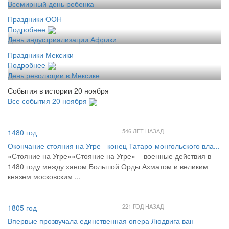
Всемирный день ребенка
Праздники ООН
Подробнее
День индустриализации Африки
Праздники Мексики
Подробнее
День революции в Мексике
События в истории 20 ноября
Все события 20 ноября
546 ЛЕТ НАЗАД
1480 год
Окончание стояния на Угре - конец Татаро-монгольского вла...
«Стояние на Угре»«Стояние на Угре» – военные действия в
1480 году между ханом Большой Орды Ахматом и великим
князем московским ...
221 ГОД НАЗАД
1805 год
Впервые прозвучала единственная опера Людвига ван