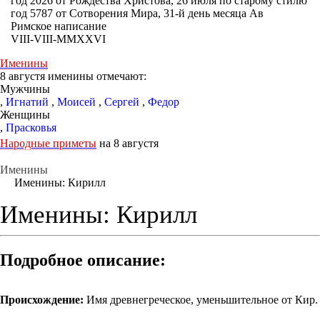
год 2026 от Рождества Христова, 26 июля по старому стилю
год 5787 от Сотворения Мира, 31-й день месяца Ав
Римское написание
VIII-VIII-MMXXVI
Именины
8 августя именины отмечают:
Мужчины
,
Игнатий
,
Моисей
,
Сергей
,
Федор
Женщины
,
Прасковья
Народные приметы
на 8 августя
Именины
Именины: Кирилл
Именины: Кирилл
Подробное описание:
Происхождение:
Имя древнегреческое, уменьшительное от Кир.