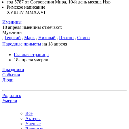
год 5787 от Сотворения Мира, 10-й день месяца Ияр
Римское написание
XVIII-IV-MMXXVI
Именины
18 апреля именины отмечают:
Мужчины
,
Георгий
,
Марк
,
Николай
,
Платон
,
Семен
Народные приметы
на 18 апреля
Главная страница
18 апреля умерли
Праздники
События
Люди
Родились
Умерли
Все
Актеры
Ученые
Военные