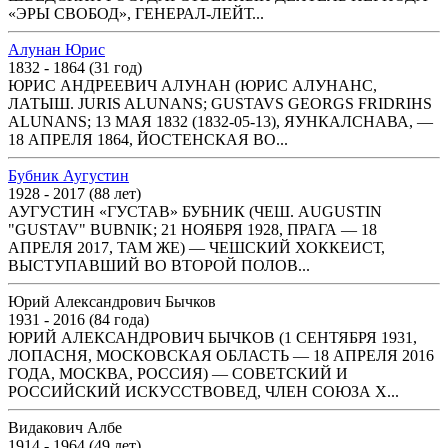
«ЭРЫ СВОБОД», ГЕНЕРАЛ-ЛЕЙТ...
Алунан Юрис
1832 - 1864 (31 год)
ЮРИС АНДРЕЕВИЧ АЛУНАН (ЮРИС АЛУНАНС,
ЛАТЫШ. JURIS ALUNANS; GUSTAVS GEORGS FRIDRIHS
ALUNANS; 13 МАЯ 1832 (1832-05-13), ЯУНКАЛСНАВА, —
18 АПРЕЛЯ 1864, ЙОСТЕНСКАЯ ВО...
Бубник Аугустин
1928 - 2017 (88 лет)
АУГУСТИН «ГУСТАВ» БУБНИК (ЧЕШ. AUGUSTIN
"GUSTAV" BUBNIK; 21 НОЯБРЯ 1928, ПРАГА — 18
АПРЕЛЯ 2017, ТАМ ЖЕ) — ЧЕШСКИЙ ХОККЕИСТ,
ВЫСТУПАВШИЙ ВО ВТОРОЙ ПОЛОВ...
Юрий Александрович Бычков
1931 - 2016 (84 года)
ЮРИЙ АЛЕКСАНДРОВИЧ БЫЧКОВ (1 СЕНТЯБРЯ 1931,
ЛОПАСНЯ, МОСКОВСКАЯ ОБЛАСТЬ — 18 АПРЕЛЯ 2016
ГОДА, МОСКВА, РОССИЯ) — СОВЕТСКИЙ И
РОССИЙСКИЙ ИСКУССТВОВЕД, ЧЛЕН СОЮЗА Х...
Видакович Албе
1914 - 1964 (49 лет)