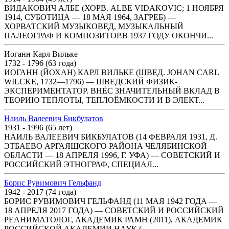
ВИДАКОВИЧ АЛБЕ (ХОРВ. ALBE VIDAKOVIC; 1 НОЯБРЯ
1914, СУБОТИЦА — 18 МАЯ 1964, ЗАГРЕБ) —
ХОРВАТСКИЙ МУЗЫКОВЕД, МУЗЫКАЛЬНЫЙ
ПАЛЕОГРАФ И КОМПОЗИТОР.В 1937 ГОДУ ОКОНЧИ...
Иоганн Карл Вильке
1732 - 1796 (63 года)
ИОГАНН (ЙОХАН) КАРЛ ВИЛЬКЕ (ШВЕД. JOHAN CARL
WILCKE, 1732—1796) — ШВЕДСКИЙ ФИЗИК-
ЭКСПЕРИМЕНТАТОР. ВНЁС ЗНАЧИТЕЛЬНЫЙ ВКЛАД В
ТЕОРИЮ ТЕПЛОТЫ, ТЕПЛОЁМКОСТИ И В ЭЛЕКТ...
Наиль Валеевич Бикбулатов
1931 - 1996 (65 лет)
НАИЛЬ ВАЛЕЕВИЧ БИКБУЛАТОВ (14 ФЕВРАЛЯ 1931, Д.
ЭТБАЕВО АРГАЯШСКОГО РАЙОНА ЧЕЛЯБИНСКОЙ
ОБЛАСТИ — 18 АПРЕЛЯ 1996, Г. УФА) — СОВЕТСКИЙ И
РОССИЙСКИЙ ЭТНОГРАФ, СПЕЦИАЛ...
Борис Рувимович Гельфанд
1942 - 2017 (74 года)
БОРИС РУВИМОВИЧ ГЕЛЬФАНД (11 МАЯ 1942 ГОДА —
18 АПРЕЛЯ 2017 ГОДА) — СОВЕТСКИЙ И РОССИЙСКИЙ
РЕАНИМАТОЛОГ, АКАДЕМИК РАМН (2011), АКАДЕМИК
РОССИЙСКОЙ АКАДЕМИИ НАУК (...