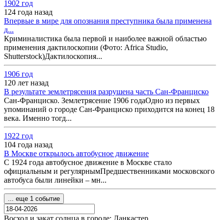
1902 год
124 года назад
Впервые в мире для опознания преступника была применена
д...
Криминалистика была первой и наиболее важной областью
применения дактилоскопии (Фото: Africa Studio,
Shutterstock)Дактилоскопия...
1906 год
120 лет назад
В результате землетрясения разрушена часть Сан-Франциско
Сан-Франциско. Землетрясение 1906 годаОдно из первых
упоминаний о городе Сан-Франциско приходится на конец 18
века. Именно тогд...
1922 год
104 года назад
В Москве открылось автобусное движение
С 1924 года автобусное движение в Москве стало
официальным и регулярнымПредшественниками московского
автобуса были линейки – мн...
... еще 1 событие
Восход и закат солнца
в городе: Ланкастер