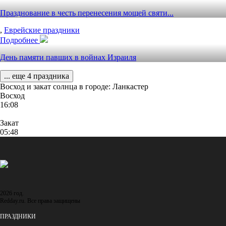
Празднование в честь перенесения мощей святи...
,
Еврейские праздники
Подробнее
День памяти павших в войнах Израиля
... еще 4 праздника
Восход и закат солнца
в городе: Ланкастер
Восход
16:08
Закат
05:48
2026 год.
Redday.ru. Все права защищены
ПРАЗДНИКИ