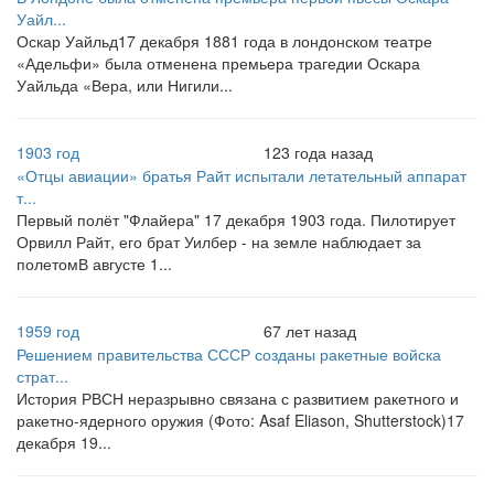
Уайл...
Оскар Уайльд17 декабря 1881 года в лондонском театре
«Адельфи» была отменена премьера трагедии Оскара
Уайльда «Вера, или Нигили...
1903 год
123 года назад
«Отцы авиации» братья Райт испытали летательный аппарат
т...
Первый полёт "Флайера" 17 декабря 1903 года. Пилотирует
Орвилл Райт, его брат Уилбер - на земле наблюдает за
полетомВ августе 1...
1959 год
67 лет назад
Решением правительства СССР созданы ракетные войска
страт...
История РВСН неразрывно связана с развитием ракетного и
ракетно-ядерного оружия (Фото: Asaf Eliason, Shutterstock)17
декабря 19...