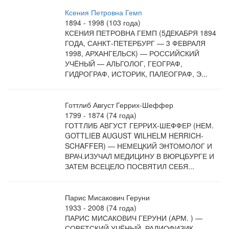
Ксения Петровна Гемп
1894 - 1998 (103 года)
КСЕНИЯ ПЕТРОВНА ГЕМП (5ДЕКАБРЯ 1894
ГОДА, САНКТ-ПЕТЕРБУРГ — 3 ФЕВРАЛЯ
1998, АРХАНГЕЛЬСК) — РОССИЙСКИЙ
УЧЁНЫЙ — АЛЬГОЛОГ, ГЕОГРАФ,
ГИДРОГРАФ, ИСТОРИК, ПАЛЕОГРАФ, Э...
Готтлиб Август Геррих-Шеффер
1799 - 1874 (74 года)
ГОТТЛИБ АВГУСТ ГЕРРИХ-ШЕФФЕР (НЕМ.
GOTTLIEB AUGUST WILHELM HERRICH-
SCHAFFER) — НЕМЕЦКИЙ ЭНТОМОЛОГ И
ВРАЧ.ИЗУЧАЛ МЕДИЦИНУ В ВЮРЦБУРГЕ И
ЗАТЕМ ВСЕЦЕЛО ПОСВЯТИЛ СЕБЯ...
Парис Мисакович Геруни
1933 - 2008 (74 года)
ПАРИС МИСАКОВИЧ ГЕРУНИ (АРМ. ) —
СОВЕТСКИЙ УЧЁНЫЙ, РАДИОФИЗИК,