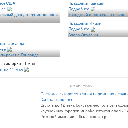
ики США
Праздники Канады
нее
Подробнее
льный день, когда можно есть
Канадский фестиваль тюльпан
..
Праздники Индии
Подробнее
Апара Экадаши
ики Таиланда
нее
ль ракет в Таиланде
 в истории 11 мая
ытия 11 мая
1696 ЛЕТ НАЗАД
Состоялась торжественная церемония освящ
Константинополя
Вплоть до 12 века Константинополь был одни
крупнейших городов мираКонстантинополь – 
Римской империи – был основан р...