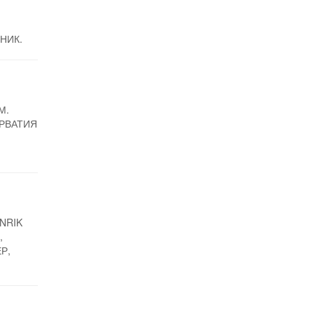
НИК.
М.
ОРВАТИЯ
И
NRIK
,
Р,