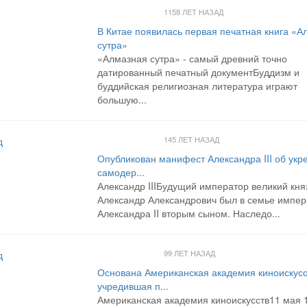
1158 ЛЕТ НАЗАД
В Китае появилась первая печатная книга «А
сутра»
«Алмазная сутра» - самый древний точно
датированный печатный документБуддизм и
буддийская религиозная литература играют
большую...
145 ЛЕТ НАЗАД
д
Опубликован манифест Александра III об укр
самодер...
Александр IIIБудущий император великий кня
Александр Александрович был в семье импер
Александра II вторым сыном. Наследо...
99 ЛЕТ НАЗАД
д
Основана Американская академия киноискусс
учредившая п...
Американская академия киноискусств11 мая 