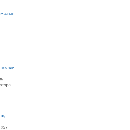
лмазная
еплении
зь
атора
тв,
1927