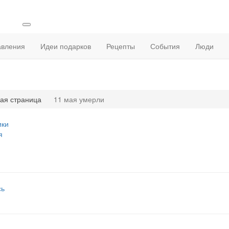
авления
Идеи подарков
Рецепты
События
Люди
ая страница
11 мая умерли
ики
я
сь