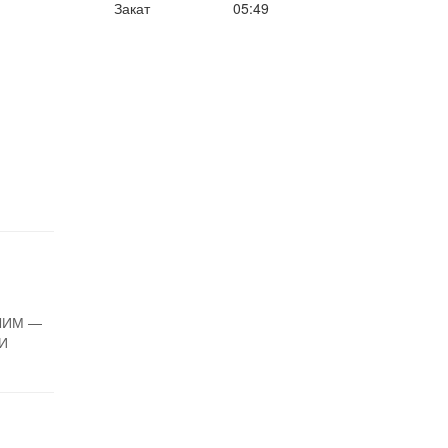
Закат
05:49
ЛИМ —
И