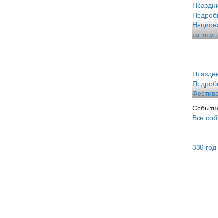
Праздн
Подроб
Национа
то, что .
Праздн
Подроб
Фестива
События
Все соб
330 год