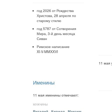
год 2026 от Рождества
Христова, 28 апреля по
старому стилю
год 5787 от Сотворения
Мира, 3-й день месяца
Сиван
Римское написание
XI-V-MMXXVI
11 мая 
Именины
11 мая именины отмечают:
МУЖЧИНЫ
Виталий
,
Кирилл
,
Максим