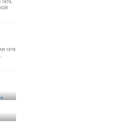
 1874,
КОЙ
АЯ 1979
,
ов