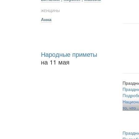
ЖЕНЩИНЫ
Анна
Народные приметы
на 11 мая
Праздни
Праздн
Подроб
Национа
то, что .
Праздн
Подроб