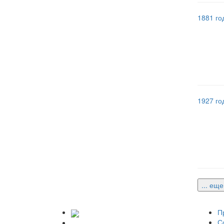
1881 го
1927 го
... ещ
П
С