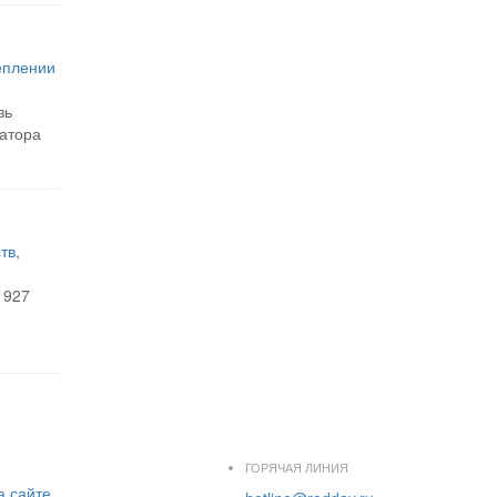
еплении
зь
атора
тв,
1927
ГОРЯЧАЯ ЛИНИЯ
а сайте