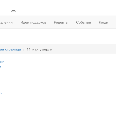
авления
Идеи подарков
Рецепты
События
Люди
ая страница
11 мая умерли
ики
я
сь