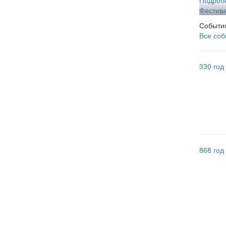
Фестива
События
Все соб
330 год
868 год