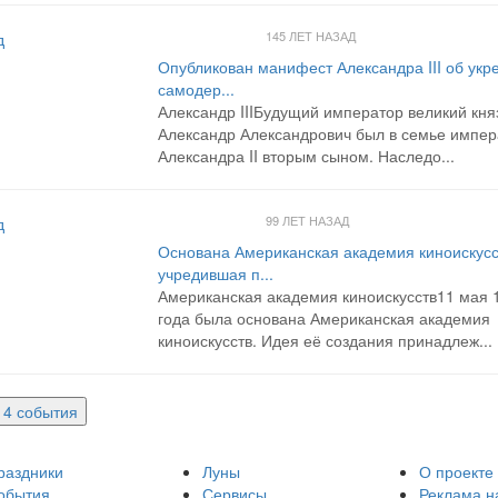
145 ЛЕТ НАЗАД
д
Опубликован манифест Александра III об укр
самодер...
Александр IIIБудущий император великий кня
Александр Александрович был в семье импер
Александра II вторым сыном. Наследо...
99 ЛЕТ НАЗАД
д
Основана Американская академия киноискусс
учредившая п...
Американская академия киноискусств11 мая 
года была основана Американская академия
киноискусств. Идея её создания принадлеж...
е 4 события
раздники
Луны
О проекте
обытия
Сервисы
Реклама н