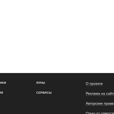
Пред.
1
2
3
4
5
След.
213
О проекте
ИКИ
ЛУНЫ
Реклама на сайт
ИЯ
СЕРВИСЫ
Авторские права
Отказ от ответст