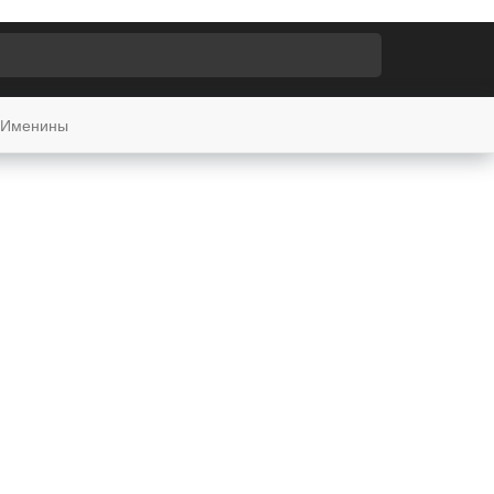
Именины
Восход и закат солнца
в городе:
Ланкастер
Восход
16:08
Закат
05:47