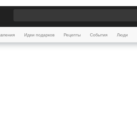
авления
Идеи подарков
Рецепты
События
Люди
лярные праздники
День рождения
не
не
ые
Прикольные
Своими словами