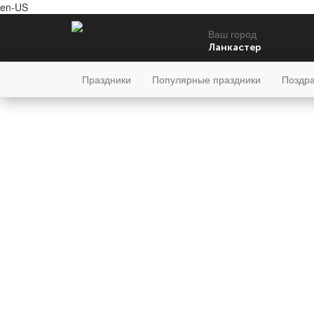
en-US
Ваш город
Ланкастер
Праздники
Популярные праздники
Поздр
воскресенье
Попу
9
августя
221-й день, 32-ая неделя,
2-ое воскресенье августя
Всем
Женщи
год 2026 от Рождества Христова, 27
Мужчи
июля по старому стилю
Детям
год 5787 от Сотворения Мира, 1-й
день месяца Елун
Римское написание
Красив
IX-VIII-MMXXVI