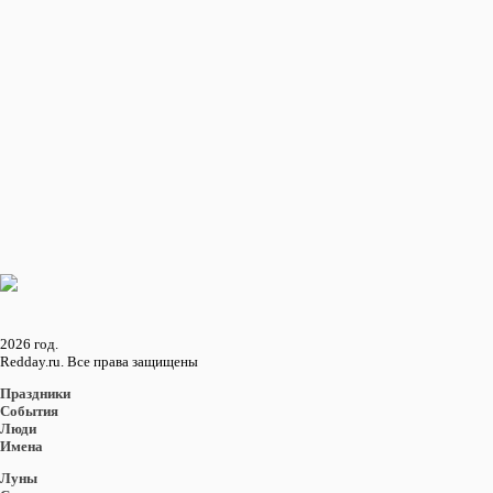
1
Пред.
1
2
3
4
5
След.
72
Восход и закат солнца
в городе: Ланкастер
Восход
16:08
Закат
05:47
2026 год.
Redday.ru. Все права защищены
Праздники
События
Люди
Имена
Луны