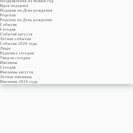
Поздравления на Новый год
Идеи подарков
Подарки на День рождения
Рецепты
Рецепты на День рождения
События
Cегодня
События августя
Летние события
События 2026 года
Люди
Родились сегодня
Умерли сегодня
Именины
Cегодня
Именины августя
Летние именины
Именины 2026 года
воскресенье
9
августя
221-й день, 32-ая неделя,
2-ое воскресенье августя
год 2026 от Рождества Христова, 27 июля по старому стилю
год 5787 от Сотворения Мира, 1-й день месяца Елун