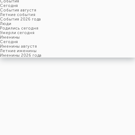
События
Cегодня
События августя
Летние события
События 2026 года
Люди
Родились сегодня
Умерли сегодня
Именины
Cегодня
Именины августя
Летние именины
Именины 2026 года
пятница
7
августя
219-й день, 32-ая неделя,
1-ая пятница августя
год 2026 от Рождества Христова, 25 июля по старому стилю
год 5787 от Сотворения Мира, 30-й день месяца Ав
Римское написание
VII-VIII-MMXXVI
Именины
7 августя именины отмечают:
Мужчины