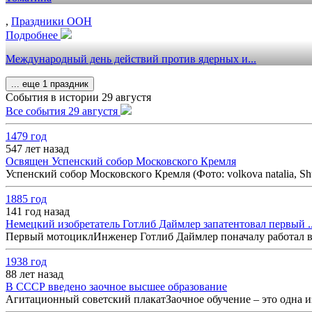
,
Праздники ООН
Подробнее
Международный день действий против ядерных и...
... еще 1 праздник
События в истории 29 августя
Все события 29 августя
1479 год
547 лет назад
Освящен Успенский собор Московского Кремля
Успенский собор Московского Кремля (Фото: volkova natalia, 
1885 год
141 год назад
Немецкий изобретатель Готлиб Даймлер запатентовал первый ..
Первый мотоциклИнженер Готлиб Даймлер поначалу работал в фи
1938 год
88 лет назад
В СССР введено заочное высшее образование
Агитационный советский плакатЗаочное обучение – это одна и