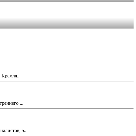
 Кремля...
реннего ...
алистов, э...