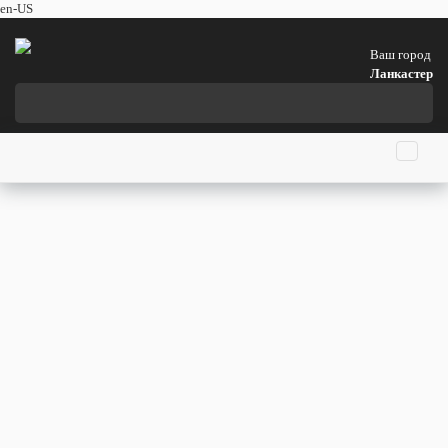
en-US
Ваш город
Ланкастер
Главная страница
Праздники
События
Люди