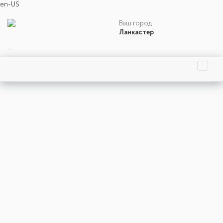
en-US
Ваш город
Ланкастер
Главная страница
Праздники
События
Люди
Родились
Умерли