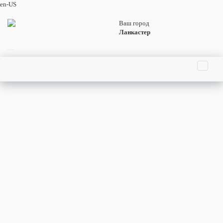
en-US
Ваш город
Ланкастер
Главная страница
Праздники
События
Люди