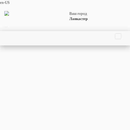
en-US
Ваш город
Ланкастер
Праздники
События
Люди
Родились
Умерли