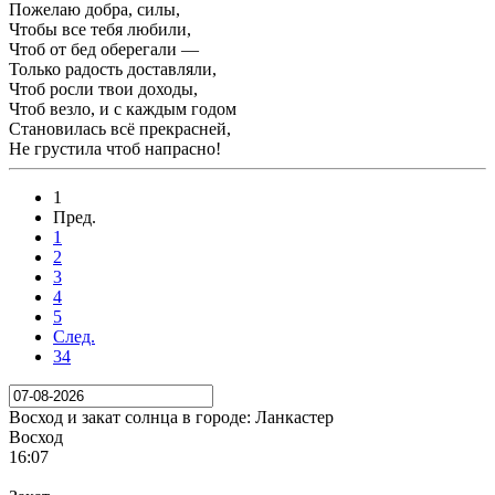
Пожелаю добра, силы,
Чтобы все тебя любили,
Чтоб от бед оберегали —
Только радость доставляли,
Чтоб росли твои доходы,
Чтоб везло, и с каждым годом
Становилась всё прекрасней,
Не грустила чтоб напрасно!
1
Пред.
1
2
3
4
5
След.
34
Восход и закат солнца
в городе: Ланкастер
Восход
16:07