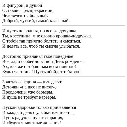
И фигурой, и душой
Оставайся распрекрасной,
Человечек ты большой,
Добрый, чуткий, самый классный.
И пусть не родная, но все же дочушка,
Ты, крестница, мне словно крошка-подружка.
С тобой так приятно болтать и смеяться,
И делать все, чтоб ты смогла улыбаться.
Достойно признанья твое поведенье
Всегда, и особенно в твой День рожденья.
Ах, как же с тобою нам всем повезло!
Будь счастлива! Пусть обойдет тебя зло!
Золотая середина — пятьдесят:
Деточки «на шее не висят»,
Преодолены уже барьеры,
И душа не требует карьеры.
Пускай здоровье только прибавляется
И каждый день с улыбки начинается,
Пусть радуют внучат старания,
И сбудутся заветные желания!