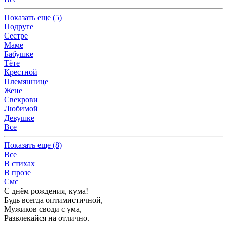
Показать
еще (5)
Подруге
Сестре
Маме
Бабушке
Тёте
Крестной
Племяннице
Жене
Свекрови
Любимой
Девушке
Все
Показать
еще (8)
Все
В стихах
В прозе
Смс
С днём рождения, кума!
Будь всегда оптимистичной,
Мужиков своди с ума,
Развлекайся на отлично.