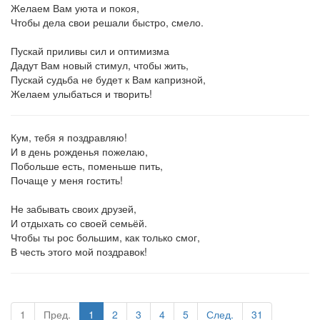
Желаем Вам уюта и покоя,
Чтобы дела свои решали быстро, смело.
Пускай приливы сил и оптимизма
Дадут Вам новый стимул, чтобы жить,
Пускай судьба не будет к Вам капризной,
Желаем улыбаться и творить!
Кум, тебя я поздравляю!
И в день рожденья пожелаю,
Побольше есть, поменьше пить,
Почаще у меня гостить!
Не забывать своих друзей,
И отдыхать со своей семьёй.
Чтобы ты рос большим, как только смог,
В честь этого мой поздравок!
1
Пред.
1
2
3
4
5
След.
31