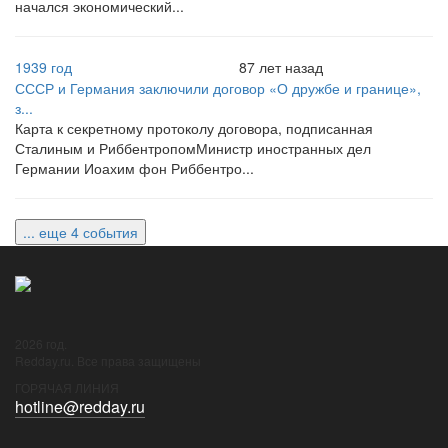
начался экономический...
1939 год
87 лет назад
СССР и Германия заключили договор «О дружбе и границе»,
з...
Карта к секретному протоколу договора, подписанная
Сталиным и РиббентропомМинистр иностранных дел
Германии Иоахим фон Риббентро...
... еще 4 события
2026 год.
Redday.ru. Все права защищены
ГОРЯЧАЯ ЛИНИЯ
hotline@redday.ru