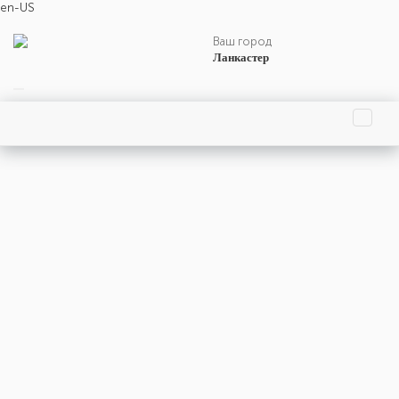
en-US
Ваш город
Ланкастер
Главная страница
Праздники
События
Люди
Родились
Умерли