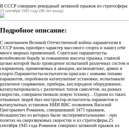
В СССР совершен рекордный затяжной прыжок из стратосферы
25 сентября 1945 года (80 лет назад)
Подробное описание:
С окончанием Великой Отечественной войны парашютизм в
СССР вновь приобрел характер массового спорта и нашел себе
много мирных применений. Советские парашютисты
возобновили борьбу за повышение высоты прыжка, главной
целью которой было проведение испытаний различных систем и
снаряжения, применяемых в авиации, космонавтике, армии и
спорте.Парашютисты-испытатели прыгали с новыми типами
парашютов, опробовали катапультные установки, испытывали
различное снаряжение, приборы, кислородное оборудование,
катапультировались с различных типов самолетов, на разных
скоростях, совершенствовали новую технику…Одним из таких
отважных людей был инструктор-испытатель парашютов и
катапультных установок НИИ ВВС полковник Василий
Григорьевич Романюк, совершивший 3475 прыжков,
большинство из которых были экспериментальными – при
полетах на сверхзвуковых скоростях и из стратосферы.25
сентября 1945 года Романюк совершил затяжной прыжок из