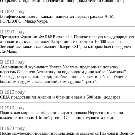
Открылся Лондонский королевский дворцовый театр в Слоан Сквер.
В 1892 году
В тифлисской газете "Кавказ" напечатан первый рассказ А. М.
ГОРЬКОГО "Макар Чудра".
В 1909 году
Президент Франции ФАЛЬЕР открыл в Париже первую международную
аэронавтическую выставку. За три дня ее посетили 10 000 человек.
Звездой выставки стал самолет "Блерио XI", на котором был преодолен
Ла-Манш.
В 1910 году
Американский журналист Уолтер Уэллман предпринял попытку
пересечь Северную Атлантику на водородном дирижабле "Америка".
Через двое суток экипаж дирижабля - пять человек и собака - будет с
большим трудом спасен английским судном "Трент".
В 1915 году
США предоставили Англии и Франции заем в 500 млн. долларов.
В 1919 году
Парижская мирная конференция гарантировала Норвегии право на
владение островом Шпицберген в Северном Ледовитом океане.
В 1923 году
После зарубежной поездки прошла лекция академика Павлова в Военно-