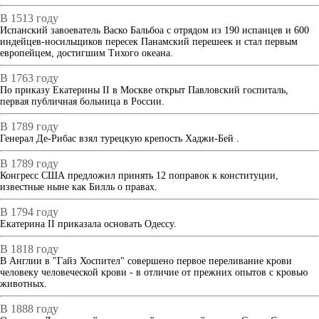
В 1513 году
Испанский завоеватель Васко Бальбоа с отрядом из 190 испанцев и 600
индейцев-носильщиков пересек Панамский перешеек и стал первым
европейцем, достигшим Тихого океана.
В 1763 году
По приказу Екатерины II в Москве открыт Павловский госпиталь,
первая публичная больница в России.
В 1789 году
Генерал Де-Рибас взял турецкую крепость Хаджи-Бей .
В 1789 году
Конгресс США предложил принять 12 поправок к конституции,
известные ныне как Билль о правах.
В 1794 году
Екатерина II приказала основать Одессу.
В 1818 году
В Англии в "Гайз Хоспител" совершено первое переливание крови
человеку человеческой крови - в отличие от прежних опытов с кровью
животных.
В 1888 году