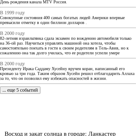
День рождения канала MTV Россия.
В 1999 году
Совокупные состояния 400 самых богатых людей Америки впервые
превысили отметку в один биллион долларов .
В 2000 году
82-летняя израильтянка сдала экзамен по вождению автомобиля только
на 36-ой раз. Научиться управлять машиной она хотела, чтобы
самостоятельно поехать в гости к своим родителям в Tель-Авив, но к
сожалению она так долго училась, что ее родители успели умере
В 2000 году
Президенту Ирака Саддаму Хусейну вручен коран, написанный его
кровью за три года. Таким образом Хусейн решил отблагодарить Аллаха
за то, что он позволил ему избежать опасностей в жизни.
... еще 5 событий
Восход и закат солнца
в городе: Ланкастер