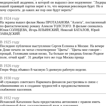
медицинской академии, в которой он выразил свое недоумение: "Лидеры
нашей правящей партии верят в то, что мировая революция будет. Но я
хочу спросить: до каких же пор они будут верить!"
В 1924 году
На экраны вышел фильм Якова ПРОТАЗАНОВА "Аэлита", поставленный
по фантастическому роману Алексея ТОЛСТОГО. В фильме снимались
Юлия СОЛНЦЕВА, Игорь ИЛЬИНСКИЙ, Николай БАТАЛОВ, Юрий
ЗАВАДСКИЙ.
В 1925 году
Последнее публичное выступление Сергея Есенина в Москве. На вечере
в Доме печати он читал стихотворение "Цветы": "Цветы мне говорят -
прощай, Головками кивая низко, Ты больше не увидишь близко Родное
поле, отчий край". 31 декабря того же года Москва проща
В 1926 году
Генри Форд объявил 8-часовую 5-дневную рабочую неделю.
В 1930 году
48 служащих советского Наркомата финансов расстреляны в связи с
обвинениями их в создании трудностей в продовольственном
снабжении населения.
В 1932 году
Испанской Каталонии была предоставлена автономия с правом иметь
собственный флаг, государственный язык и парламент.