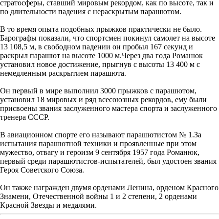
стратосферы, ставший мировым рекордом, как по высоте, так и
по длительности падения с нераскрытым парашютом.
В то время опыта подобных прыжков практически не было.
Барографы показали, что спортсмен покинул самолет на высоте
13 108,5 м, в свободном падении он пробыл 167 секунд и
раскрыл парашют на высоте 1000 м.Через два года Романюк
установил новое достижение, прыгнув с высоты 13 400 м с
немедленным раскрытием парашюта.
Он первый в мире выполнил 3000 прыжков с парашютом,
установил 18 мировых и ряд всесоюзных рекордов, ему были
присвоены звания заслуженного мастера спорта и заслуженного
тренера СССР.
В авиационном спорте его называют парашютистом № 1.За
испытания парашютной техники и проявленные при этом
мужество, отвагу и героизм 9 сентября 1957 года Романюк,
первый среди парашютистов-испытателей, был удостоен звания
Героя Советского Союза.
Он также награжден двумя орденами Ленина, орденом Красного
Знамени, Отечественной войны 1 и 2 степени, 2 орденами
Красной Звезды и медалями.