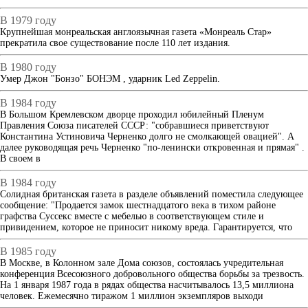
В 1979 году
Крупнейшая монреальская англоязычная газета «Монреаль Стар»
прекратила свое существование после 110 лет издания.
В 1980 году
Умер Джон "Бонзо" БОНЭМ , ударник Led Zeppelin.
В 1984 году
В Большом Кремлевском дворце проходил юбилейный Пленум
Правления Союза писателей СССР: "собравшиеся приветствуют
Константина Устиновича Черненко долго не смолкающей овацией". А
далее руководящая речь Черненко "по-ленински откровенная и прямая" .
В своем в
В 1984 году
Солидная британская газета в разделе объявлений поместила следующее
сообщение: "Продается замок шестнадцатого века в тихом районе
графства Суссекс вместе с мебелью в соответствующем стиле и
привидением, которое не приносит никому вреда. Гарантируется, что
В 1985 году
В Москве, в Колонном зале Дома союзов, состоялась учредительная
конференция Всесоюзного добровольного общества борьбы за трезвость.
На 1 января 1987 года в рядах общества насчитывалось 13,5 миллиона
человек. Ежемесячно тиражом 1 миллион экземпляров выходи