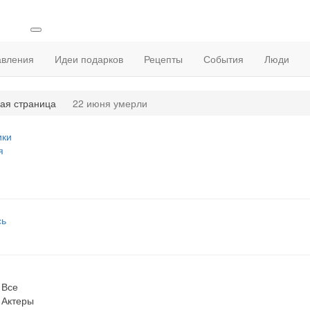
авления
Идеи подарков
Рецепты
События
Люди
ая страница
22 июня умерли
ики
я
сь
Все
Актеры