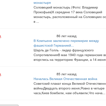
монастыря
Соловецкий монастырь (Фото: Владимир
Прокофьев)К середине 17 века Соловецкий
монастырь, расположенный на Соловецких ос
в ...
д
86 лет назад
В Компьене заключено перемирие между
фашистской Германией...
Шарль де Голль - лидер французского
СопротивленияВ мае 1940 года германские в
вторглись на территорию Франции, а 14 июня 
д
85 лет назад
Началась Великая Отечественная война
Советский плакат конца Великой Отечественн
войныДвадцать второго июня,Ровно в четыре
часа,Киев бомбили, нам объявили,Что нача...