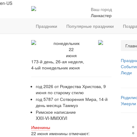
en-US
Ваш город
Ланкастер
Праздники
Популярные праздники
Поздр
понедельник
Главн
22
июня
Праздн
173-й день, 26-ая неделя,
Событи
4-ый понедельник июня
Люди
год 2026 от Рождества Христова, 9
июня по старому стилю
Родили
год 5787 от Сотворения Мира, 14-й
Умерли
день месяца Таммуз
Римское написание
XXII-VI-MMXXVI
Именины
22 июня именины отмечают: