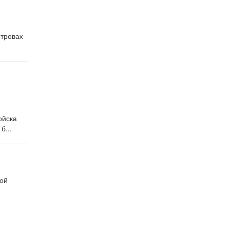
тровах
ойска
б...
ой