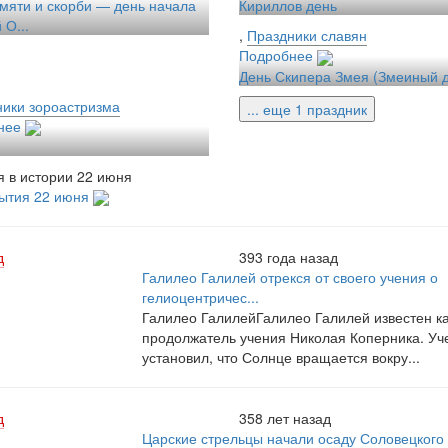
мяти и скорби — день начала
Кириллов день
 О...
,
Праздники славян
Подробнее
День Скипера Змея (Змеиный 
ики зороастризма
... еще 1 праздник
нее
 в истории 22 июня
бытия 22 июня
д
393 года назад
Галилео Галилей отрекся от своего учения о
гелиоцентричес...
Галилео ГалилейГалилео Галилей известен к
продолжатель учения Николая Коперника. Уч
установил, что Солнце вращается вокру...
д
358 лет назад
Царские стрельцы начали осаду Соловецкого