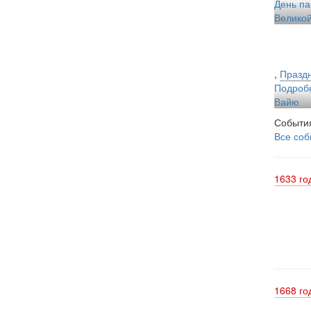
День па
Великой
,
Праздн
Подроб
Вайю
События
Все со
1633 го
1668 го