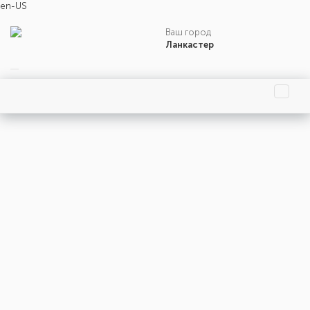
en-US
Ваш город
Ланкастер
Главная страница
Праздники
События
Люди
Родились
Умерли