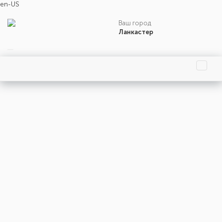
en-US
Ваш город
Ланкастер
Главная страница
Праздники
События
Люди
Родились
Умерли