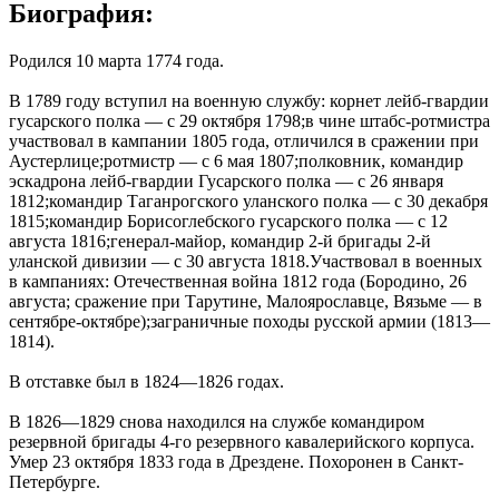
Биография:
Родился 10 марта 1774 года.
В 1789 году вступил на военную службу: корнет лейб-гвардии
гусарского полка — с 29 октября 1798;в чине штабс-ротмистра
участвовал в кампании 1805 года, отличился в сражении при
Аустерлице;ротмистр — с 6 мая 1807;полковник, командир
эскадрона лейб-гвардии Гусарского полка — с 26 января
1812;командир Таганрогского уланского полка — с 30 декабря
1815;командир Борисоглебского гусарского полка — с 12
августа 1816;генерал-майор, командир 2-й бригады 2-й
уланской дивизии — с 30 августа 1818.Участвовал в военных
в кампаниях: Отечественная война 1812 года (Бородино, 26
августа; сражение при Тарутине, Малоярославце, Вязьме — в
сентябре-октябре);заграничные походы русской армии (1813—
1814).
В отставке был в 1824—1826 годах.
В 1826—1829 снова находился на службе командиром
резервной бригады 4-го резервного кавалерийского корпуса.
Умер 23 октября 1833 года в Дрездене. Похоронен в Санкт-
Петербурге.