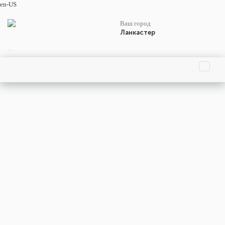
en-US
Ваш город
Ланкастер
Праздники
События
Люди
Родились
Умерли