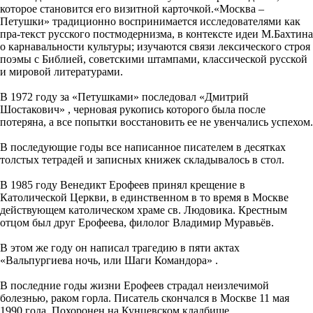
которое становится его визитной карточкой.«Москва –
Петушки» традиционно воспринимается исследователями как
пра-текст русского постмодернизма, в контексте идеи М.Бахтина
о карнавальности культуры; изучаются связи лексического строя
поэмы с Библией, советскими штампами, классической русской
и мировой литературами.
В 1972 году за «Петушками» последовал «Дмитрий
Шостакович» , черновая рукопись которого была после
потеряна, а все попытки восстановить ее не увенчались успехом.
В последующие годы все написанное писателем в десятках
толстых тетрадей и записных книжек складывалось в стол.
В 1985 году Венедикт Ерофеев принял крещение в
Католической Церкви, в единственном в то время в Москве
действующем католическом храме св. Людовика. Крестным
отцом был друг Ерофеева, филолог Владимир Муравьёв.
В этом же году он написал трагедию в пяти актах
«Вальпургиева ночь, или Шаги Командора» .
В последние годы жизни Ерофеев страдал неизлечимой
болезнью, раком горла. Писатель скончался в Москве 11 мая
1990 года. Похоронен на Кунцевском кладбище.