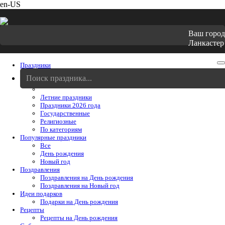
en-US
Ваш город
Ланкастер
Праздники
Cегодня
Праздники августя
Летние праздники
Праздники 2026 года
Государственные
Религиозные
По категориям
Популярные праздники
Все
День рождения
Новый год
Поздравления
Поздравления на День рождения
Поздравления на Новый год
Идеи подарков
Подарки на День рождения
Рецепты
Рецепты на День рождения