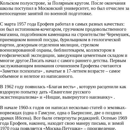
Кольском полуострове, за Полярным кругом. После окончания
школы поступил в Московский университет, но был отчислен за
непосещение занятий по военной подготовке.
С марта 1957 года Ерофеев работал в самых разных качествах:
он был истопником-кочегаром, грузчиком продовольственного
магазина, подсобником каменщика на строительстве Черемушек,
приемщиком винной посуды, бурильщиком в геологической
партии, дежурным отделения милиции, стрелком
военизированной охраны, библиотекарем, коллектором в
геофизической экспедиции, заведующим цементным складом и
многое другое.Писать начал с самого раннего детства. Первым
заслуживающим внимания сочинением Ерофеева считаются
«Заметки психопата» , начатые в 17-летнем возрасте – самое
объемное и нелепое из написанного.
В 1962 году появилась «Благая весть» , которую расценили как
вздорную попытку дать «Евангелие русского
экзистенциализма» и «Ницше, вывернутого наизнанку» .
В начале 1960-х годов он написал несколько статей о земляках-
норвежцах (одна о Гамсуне, одна о Бьернсоне, две о поздних
драмах Ибсена). Все были отвергнуты редакцией. Осенью 1969
года Ерофеев, наконец, находит свою манеру письма, и зимой
1970 года появляется «Москва-Петушки» – произведение,