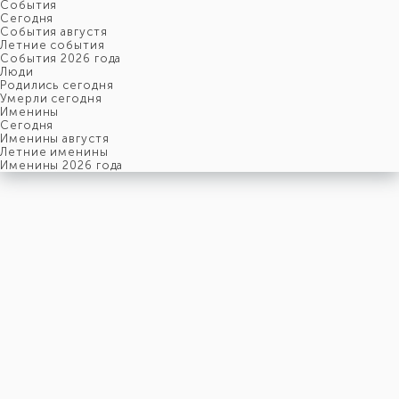
События
Cегодня
События августя
Летние события
События 2026 года
Люди
Родились сегодня
Умерли сегодня
Именины
Cегодня
Именины августя
Летние именины
Именины 2026 года
суббота
8
августя
220-й день, 32-ая неделя,
2-ая суббота августя
год 2026 от Рождества Христова, 26 июля по старому стилю
год 5787 от Сотворения Мира, 31-й день месяца Ав
Римское написание
VIII-VIII-MMXXVI
Именины
8 августя именины отмечают:
Мужчины