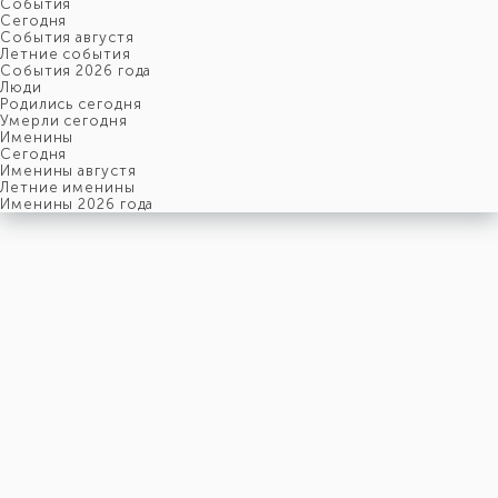
События
Cегодня
События августя
Летние события
События 2026 года
Люди
Родились сегодня
Умерли сегодня
Именины
Cегодня
Именины августя
Летние именины
Именины 2026 года
суббота
8
августя
220-й день, 32-ая неделя,
2-ая суббота августя
год 2026 от Рождества Христова, 26 июля по старому стилю
год 5787 от Сотворения Мира, 31-й день месяца Ав
Римское написание
VIII-VIII-MMXXVI
Именины
8 августя именины отмечают:
Мужчины