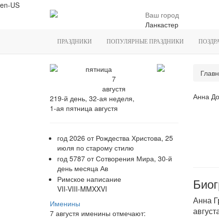
en-US
Ваш город
Ланкастер
ПРАЗДНИКИ
ПОПУЛЯРНЫЕ ПРАЗДНИКИ
ПОЗДР
пятница
Главн
7
августя
Анна До
219-й день, 32-ая неделя,
1-ая пятница августя
год 2026 от Рождества Христова, 25
июля по старому стилю
год 5787 от Сотворения Мира, 30-й
день месяца Ав
Римское написание
Биог
VII-VIII-MMXXVI
Анна Г
Именины
август
7 августя именины отмечают: