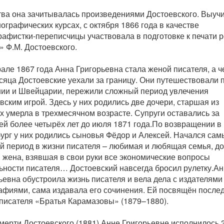
тва она зачитывалась произведениями Достоевского. Выуч
нографических курсах, с октября 1866 года в качестве
рафистки-переписчицы участвовала в подготовке к печати 
» Ф.М. Достоевского.
але 1867 года Анна Григорьевна стала женой писателя, а ч
сяца Достоевские уехали за границу. Они путешествовали 
ии и Швейцарии, пережили сложный период увлечения
вским игрой. Здесь у них родились две дочери, старшая из
х умерла в трехмесячном возрасте. Супруги оставались за
ей более четырёх лет до июля 1871 года.По возвращении в
ург у них родились сыновья Фёдор и Алексей. Начался сам
й период в жизни писателя – любимая и любящая семья, до
 жена, взявшая в свои руки все экономические вопросы
ьности писателя… Достоевский навсегда бросил рулетку.А
ьевна обустроила жизнь писателя и вела дела с издателями
афиями, сама издавала его сочинения. Ей посвящён после
писателя «Братья Карамазовы» (1879–1880).
смерти Достоевского (1881) Анне Григорьевне исполнилось 3