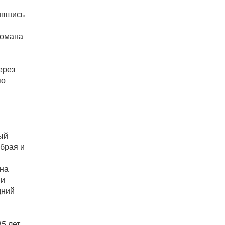
ившись
романа
ерез
по
ый
брая и
нна
 и
дний
5 лет.