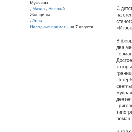
Мужчины
С детс
,
Макар
,
Николай
Женщины
на сте
,
Анна
стеног
Народные приметы
на 7 августя
«Игрок
В февр
два ме
Герман
Достое
которы
границ
Петерб
светлы
мудрая
деятел
Григор
типогр
роман 
В год 