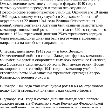
Омское военное пехотное училище, в феврале 1940 года с
частью курсантов переведён в только что созданное
Новосибирское военно-пехотное училище. Окончил его 10 июня
1941 года, к новому месту службы в Харьковский военный
округ прибыл 22 июня 1941 года.Великая Отечественная
войнаСначала лейтенант Алтунин был назначен заместителем
командира миномётной роты по политчасти 720-го стрелкового
полка в 162-й стрелковой дивизии 25-го стрелкового корпуса.
Через несколько дней дивизия была погружена в эшелоны и
направлена на витебское направление.
С первых дней июля 1941 года — в боях Великой
Отечественной войны в составе Западного фронта, командовал
миномётной ротой в оборонительных боях восточнее Витебска,
под Ярцевом в Смоленской области. Был тяжело ранен. После
выздоровления с сентября 1941 года — командир учебной
стрелковой роты 65-й запасной стрелковой бригады Северо-
Кавказского военного округа.
В ноябре 1941 года стал командиром роты в 633-м стрелковом
полку 157-й стрелковой дивизии Закавказского фронта.
В декабре 1941 года в составе дивизии высадился в первом
эшелоне десанта в Феодосию в ходе Керченско-Феодосийской
десантной операции, через три дня упорных наступательных