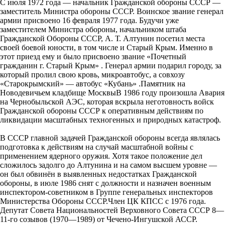
С июля 1972 года — начальник Гражданской обороны СССР —
заместитель Министра обороны СССР. Воинское звание генерал
армии присвоено 16 февраля 1977 года. Будучи уже
заместителем Министра обороны, начальником штаба
Гражданской Обороны СССР, А. Т. Алтунин посетил места
своей боевой юности, в том числе и Старый Крым. Именно в
этот приезд ему и было присвоено звание «Почетный
гражданин г. Старый Крым» . Генерал армии подарил городу, за
который пролил свою кровь, микроавтобус, а совхозу
«Старокрымский» — автобус «Кубань» .Памятник на
Новодевичьем кладбище МосквыВ 1986 году произошла Авария
на Чернобыльской АЭС, которая вскрыла неготовность войск
Гражданской обороны СССР к оперативным действиям по
ликвидации масштабных техногенных и природных катастроф.
В СССР главной задачей Гражданской обороны всегда являлась
подготовка к действиям на случай масштабной войны с
применением ядерного оружия. Хотя такое положение дел
сложилось задолго до Алтунина и на самом высшем уровне —
он был обвинён в выявленных недостатках Гражданской
обороны, в июле 1986 снят с должности и назначен военным
инспектором-советником в Группе генеральных инспекторов
Министерства Обороны СССР.Член ЦК КПСС с 1976 года.
Депутат Совета Национальностей Верховного Совета СССР 8—
11-го созывов (1970—1989) от Чечено-Ингушской АССР.