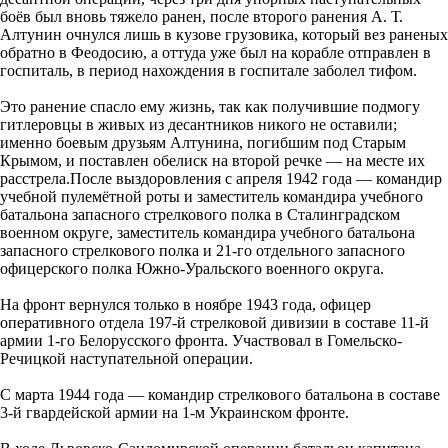
боёв был вновь тяжело ранен, после второго ранения А. Т.
Алтунин очнулся лишь в кузове грузовика, который вез раненых
обратно в Феодосию, а оттуда уже был на корабле отправлен в
госпиталь, в период нахождения в госпитале заболел тифом.
Это ранение спасло ему жизнь, так как получившие подмогу
гитлеровцы в живых из десантников никого не оставили;
именно боевым друзьям Алтунина, погибшим под Старым
Крымом, и поставлен обелиск на второй речке — на месте их
расстрела.После выздоровления с апреля 1942 года — командир
учебной пулемётной роты и заместитель командира учебного
батальона запасного стрелкового полка в Сталинградском
военном округе, заместитель командира учебного батальона
запасного стрелкового полка и 21-го отдельного запасного
офицерского полка Южно-Уральского военного округа.
На фронт вернулся только в ноябре 1943 года, офицер
оперативного отдела 197-й стрелковой дивизии в составе 11-й
армии 1-го Белорусского фронта. Участвовал в Гомельско-
Речицкой наступательной операции.
С марта 1944 года — командир стрелкового батальона в составе
3-й гвардейской армии на 1-м Украинском фронте.