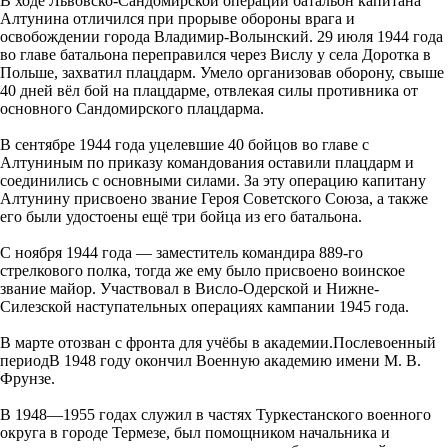
В ходе Львовско-Сандомирской операции батальон капитана
Алтунина отличился при прорыве обороны врага и
освобождении города Владимир-Волынский. 29 июля 1944 года
во главе батальона переправился через Вислу у села Доротка в
Польше, захватил плацдарм. Умело организовав оборону, свыше
40 дней вёл бой на плацдарме, отвлекая силы противника от
основного Сандомирского плацдарма.
В сентябре 1944 года уцелевшие 40 бойцов во главе с
Алтуниным по приказу командования оставили плацдарм и
соединились с основными силами. За эту операцию капитану
Алтунину присвоено звание Героя Советского Союза, а также
его были удостоены ещё три бойца из его батальона.
С ноября 1944 года — заместитель командира 889-го
стрелкового полка, тогда же ему было присвоено воинское
звание майор. Участвовал в Висло-Одерской и Нижне-
Силезской наступательных операциях кампании 1945 года.
В марте отозван с фронта для учёбы в академии.Послевоенный
периодВ 1948 году окончил Военную академию имени М. В.
Фрунзе.
В 1948—1955 годах служил в частях Туркестанского военного
округа в городе Термезе, был помощником начальника и