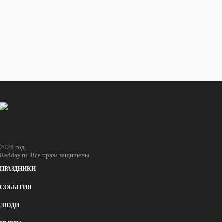
Восход и закат солнца
в городе: Ланкастер
Восход
16:08
Закат
05:48
2026 год.
Redday.ru. Все права защищены
ПРАЗДНИКИ
СОБЫТИЯ
ЛЮДИ