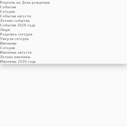
Рецепты на День рождения
События
Cегодня
События августя
Летние события
События 2026 года
Люди
Родились сегодня
Умерли сегодня
Именины
Cегодня
Именины августя
Летние именины
Именины 2026 года
среда
8
июля
189-й день, 28-ая неделя,
2-ая среда июля
год 2026 от Рождества Христова, 25 июня по старому стилю
год 5787 от Сотворения Мира, 30-й день месяца Таммуз
Римское написание
VIII-VII-MMXXVI
Именины