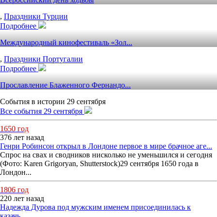
,
Праздники Турции
Подробнее
Международный кинофестиваль «Зол...
,
Праздники Португалии
Подробнее
Прославление Блаженного Фернандо...
События в истории 29 сентября
Все события 29 сентября
1650 год
376 лет назад
Генри Робинсон открыл в Лондоне первое в мире брачное аге...
Спрос на свах и сводников нисколько не уменьшился и сегодня
(Фото: Karen Grigoryan, Shutterstock)29 сентября 1650 года в
Лондон...
1806 год
220 лет назад
Надежда Дурова под мужским именем присоединилась к
казачь...