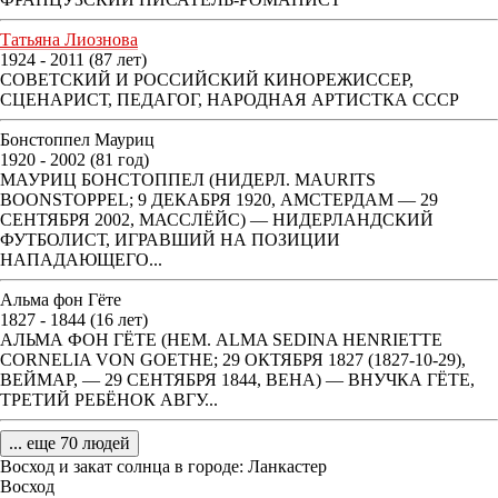
Татьяна Лиознова
1924 - 2011 (87 лет)
СОВЕТСКИЙ И РОССИЙСКИЙ КИНОРЕЖИССЕР,
СЦЕНАРИСТ, ПЕДАГОГ, НАРОДНАЯ АРТИСТКА СССР
Бонстоппел Мауриц
1920 - 2002 (81 год)
МАУРИЦ БОНСТОППЕЛ (НИДЕРЛ. MAURITS
BOONSTOPPEL; 9 ДЕКАБРЯ 1920, АМСТЕРДАМ — 29
СЕНТЯБРЯ 2002, МАССЛЁЙС) — НИДЕРЛАНДСКИЙ
ФУТБОЛИСТ, ИГРАВШИЙ НА ПОЗИЦИИ
НАПАДАЮЩЕГО...
Альма фон Гёте
1827 - 1844 (16 лет)
АЛЬМА ФОН ГЁТЕ (НЕМ. ALMA SEDINA HENRIETTE
CORNELIA VON GOETHE; 29 ОКТЯБРЯ 1827 (1827-10-29),
ВЕЙМАР, — 29 СЕНТЯБРЯ 1844, ВЕНА) — ВНУЧКА ГЁТЕ,
ТРЕТИЙ РЕБЁНОК АВГУ...
... еще 70 людей
Восход и закат солнца
в городе: Ланкастер
Восход