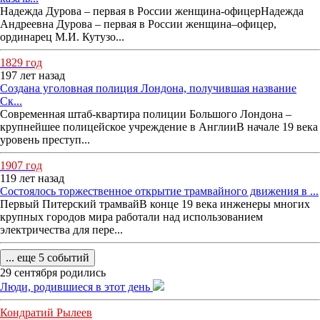
Надежда Дурова – первая в России женщина-офицерНадежда
Андреевна Дурова – первая в России женщина–офицер,
ординарец М.И. Кутузо...
1829 год
197 лет назад
Создана уголовная полиция Лондона, получившая название
Ск...
Современная штаб-квартира полиции Большого Лондона –
крупнейшее полицейское учреждение в АнглииВ начале 19 века
уровень преступ...
1907 год
119 лет назад
Состоялось торжественное открытие трамвайного движения в ...
Первый Питерский трамвайВ конце 19 века инженеры многих
крупных городов мира работали над использованием
электричества для пере...
... еще 5 событий
29 сентября родились
Люди, родившиеся в этот день
Кондратий Рылеев