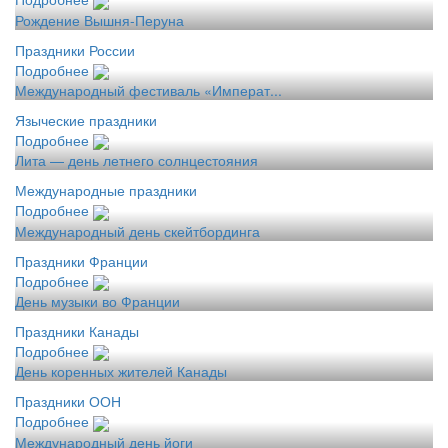
Рождение Вышня-Перуна
Праздники России
Подробнее
Международный фестиваль «Императ...
Языческие праздники
Подробнее
Лита — день летнего солнцестояния
Международные праздники
Подробнее
Международный день скейтбординга
Праздники Франции
Подробнее
День музыки во Франции
Праздники Канады
Подробнее
День коренных жителей Канады
Праздники ООН
Подробнее
Международный день йоги