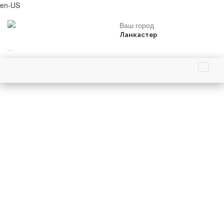
en-US
Ваш город
Ланкастер
Праздники зимы
Праздники декабря
Праздники
События
Люди
Праздники 7 декабря