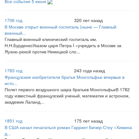
Все события 5 июня
1706 год
320 лет назад
В Москве открыт военный госпиталь (ныне — Главный
военный...
Главный военный клинический госпиталь им.
Н.Н.БурденкоУказом царя Петра I «учредить в Москве за
Яузою-рекой против Немецкой сло...
1783 год
243 года назад
Французские изобретатели братья Монгольфье впервые в
исто...
Полет первого воздушного шара братьев МонгольфьеВ 1782
году известный французский ученый, математик и астроном,
академик Лаланд...
1851 год
175 лет назад
В США начал печататься роман Гарриет Бичер-Стоу «Хижина
д...