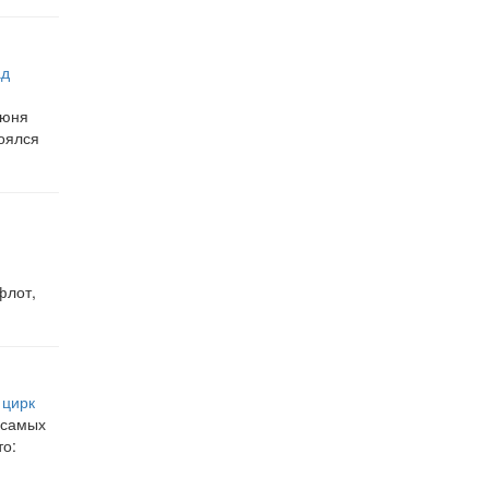
ад
июня
оялся
флот,
 цирк
 самых
о: