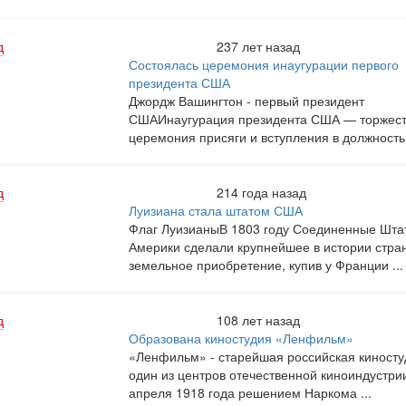
д
237 лет назад
Состоялась церемония инаугурации первого
президента США
Джордж Вашингтон - первый президент
СШАИнаугурация президента США — торжес
церемония присяги и вступления в должность 
д
214 года назад
Луизиана стала штатом США
Флаг ЛуизианыВ 1803 году Соединенные Шта
Америки сделали крупнейшее в истории стра
земельное приобретение, купив у Франции ...
д
108 лет назад
Образована киностудия «Ленфильм»
«Ленфильм» - старейшая российская киносту
один из центров отечественной киноиндустри
апреля 1918 года решением Наркома ...