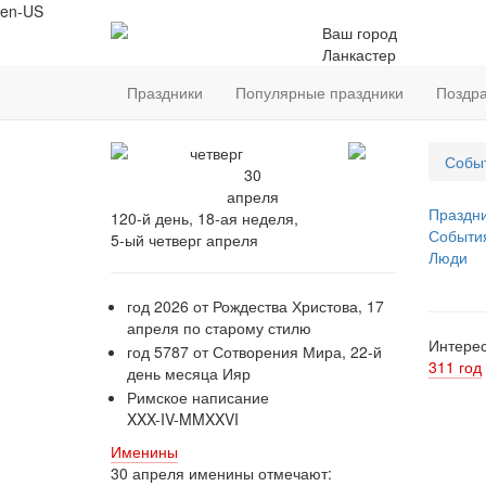
en-US
Ваш город
Ланкастер
Праздники
Популярные праздники
Поздр
четверг
Собы
30
апреля
Праздн
120-й день, 18-ая неделя,
Событи
5-ый четверг апреля
Люди
год 2026 от Рождества Христова, 17
апреля по старому стилю
Интерес
год 5787 от Сотворения Мира, 22-й
311 год
день месяца Ияр
Римское написание
XXX-IV-MMXXVI
Именины
30 апреля именины отмечают: