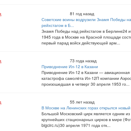
д
81 год назад
Советские воины водрузили Знамя Победы н
рейхстагом в Б...
Знамя Победы над рейхстагом в Берлине24 
1945 года в Москве на Красной площади сост
первый парад войск действующей арм...
д
73 года назад
Приводнение Ил-12 в Казани
Приводнение Ил-12 в Казани — авиационная
катастрофа самолёта Ил-12П компании Аэро
произошедшая в четверг 30 апреля 1953 го...
д
55 лет назад
В Москве на Ленинских горах открылся новый
Большой Московский цирк является одним из
крупнейших стационарных цирков в мире (Фот
bigcirc.ru)30 апреля 1971 года отк...