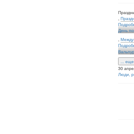
Праздни
,
Праздн
Подроб
День по
,
Между
Подроб
Вальпур
... ещ
30 апре
Люди, р