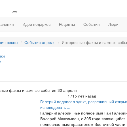
авления
Идеи подарков
Рецепты
События
Люди
тия весны
События апреля
Интересные факты и важные событ
ики
я
ные факты и важные события 30 апреля
1715 лет назад
Галерий подписал эдикт, разрешивший откры
исповедовать ...
ГалерийГалерий, чье полное имя Гай Галери
Валерий Максимиан, с 305 года являющийся
полновластным правителем Восточной части Р