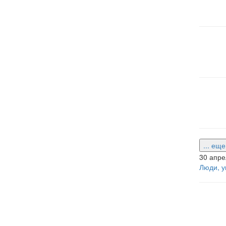
... ещ
30 апре
Люди, у