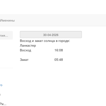
Именины
ия...
Восход и закат солнца
в городе:
Ланкастер
Восход
16:08
Закат
05:48
то
й
и...