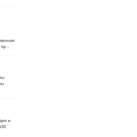
твенная
пр...
ты
ны
дия и
и30