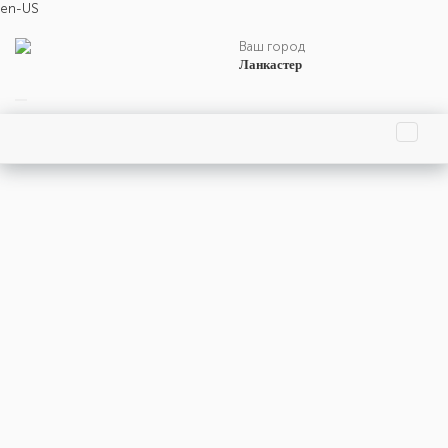
en-US
Ваш город
Ланкастер
События весны
События мая
Праздники
События
Люди
Интересные факты и важные события 24 мая