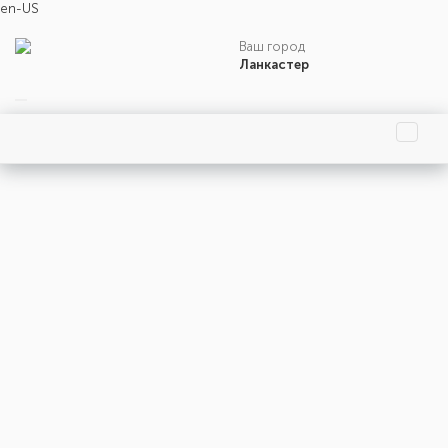
en-US
Ваш город
Ланкастер
События осени
События октября
Праздники
События
Люди
Интересные факты и важные события 22 октября