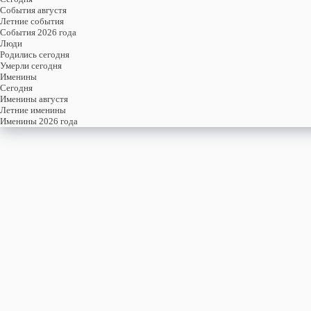
События августя
Летние события
События 2026 года
Люди
Родились сегодня
Умерли сегодня
Именины
Cегодня
Именины августя
Летние именины
Именины 2026 года
четверг
22
января
22-й день, 4-ая неделя,
4-ый четверг января
год 2026 от Рождества Христова, 9 января по старому стилю
год 5787 от Сотворения Мира, 14-й день месяца Шеват
Римское написание
XXII-I-MMXXVI
Именины
22 января именины отмечают:
Мужчины