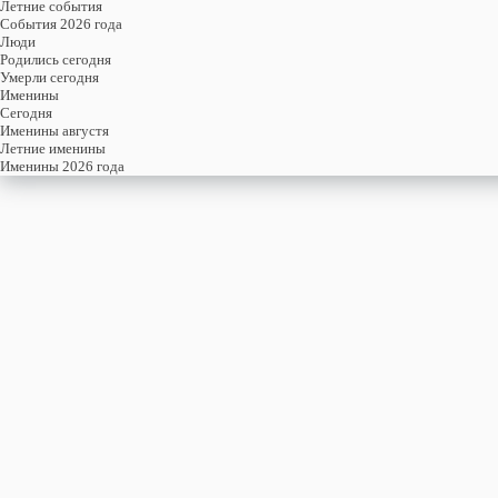
Летние события
События 2026 года
Люди
Родились сегодня
Умерли сегодня
Именины
Cегодня
Именины августя
Летние именины
Именины 2026 года
четверг
17
сентября
260-й день, 38-ая неделя,
3-ий четверг сентября
год 2026 от Рождества Христова, 4 сентября по старому стилю
год 5787 от Сотворения Мира, 9-й день месяца Тишри
Римское написание
XVII-IX-MMXXVI
Именины
17 сентября именины отмечают:
Мужчины
,
Василий
,
Иван
,
Митрофан
,
Михаил
,
Моисей
,
Николай
,
Павел
,
Петр
,
Степа
Женщины