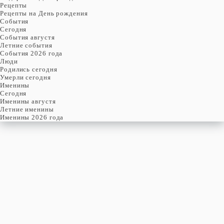
Рецепты
Рецепты на День рождения
События
Cегодня
События августя
Летние события
События 2026 года
Люди
Родились сегодня
Умерли сегодня
Именины
Cегодня
Именины августя
Летние именины
Именины 2026 года
пятница
6
февраля
37-й день, 6-ая неделя,
1-ая пятница февраля
год 2026 от Рождества Христова, 24 января по старому стилю
год 5787 от Сотворения Мира, 29-й день месяца Шеват
Римское написание
VI-II-MMXXVI