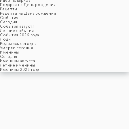
Идеи подарков
Подарки на День рождения
Рецепты
Рецепты на День рождения
События
Cегодня
События августя
Летние события
События 2026 года
Люди
Родились сегодня
Умерли сегодня
Именины
Cегодня
Именины августя
Летние именины
Именины 2026 года
пятница
7
августя
219-й день, 32-ая неделя,
1-ая пятница августя
год 2026 от Рождества Христова, 25 июля по старому стилю
год 5787 от Сотворения Мира, 30-й день месяца Ав
Римское написание
VII-VIII-MMXXVI